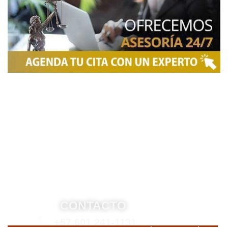
Somos una firma de
Abogados en Bogotá
con un
equipo altamente reconocido de especialistas en
derecho penal y otras áreas del derecho. Brindamos
asesoría legal integral, defensa judicial y criminal,
estrategias personalizadas, y representación en
procesos nacionales e internacionales, incluyendo
trámites de extradición. Nuestro compromiso es
ofrecer soluciones jurídicas efectivas y de alto nivel
para proteger sus derechos e intereses.
CONTACTO
+57 601 241-1131