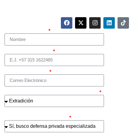
Para contactarnos, llame a nuestro número de teléfono
mostrado arriba o complete el siguiente formulario.
Nombre Completo
Teléfono (whatsapp)
Correo electrónico
¿Cuál es el asunto principal de su caso?
¿Busca contratar representación legal
privada para llevar el caso?