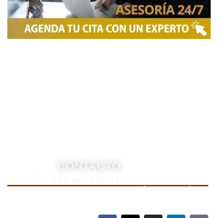
Somos una firma de
Abogados en Bogotá
con un
equipo altamente reconocido de especialistas en
derecho penal y otras áreas del derecho. Brindamos
asesoría legal integral, defensa judicial y criminal,
estrategias personalizadas, y representación en
procesos nacionales e internacionales, incluyendo
trámites de extradición. Nuestro compromiso es
ofrecer soluciones jurídicas efectivas y de alto nivel
para proteger sus derechos e intereses.
CONTACTO
+57 601 241-1131
Para contactarnos, llame a nuestro número de teléfono
mostrado arriba o complete el siguiente formulario.