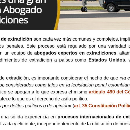
de extradición
son cada vez más comunes y complejos, impli
gos penales. Este proceso está regulado por una variedad 
on un equipo de
abogados expertos en extradiciones
, alta
edimientos de extradición a países como
Estados Unidos
, 
e extradición, es importante considerar el hecho de que
«la 
ior, considerados como tales en la legislación penal colombia
lítico se apegan a lo que expresa el mismo
artículo 490 del 
lece lo que es el derecho de asilo político.
por delitos políticos o de opinión»
(
art. 35 Constitución Polí
 una sólida experiencia en
procesos internacionales de ext
izada y eficiente, independientemente de la ubicación de nuest