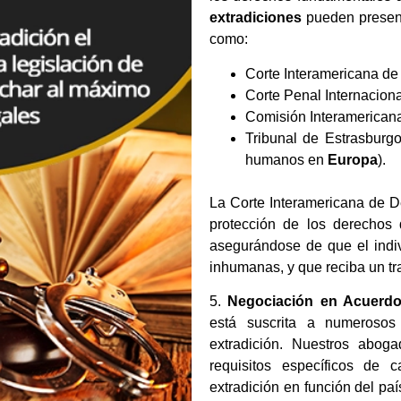
extradiciones
pueden present
como:
Corte Interamericana 
Corte Penal Internaciona
Comisión Interamerica
Tribunal de Estrasburg
humanos en
Europa
).
La Corte Interamericana de D
protección de los derechos 
asegurándose de que el indiv
inhumanas, y que reciba un tra
5.
Negociación en Acuerd
está suscrita a numerosos 
extradición. Nuestros abog
requisitos específicos de 
extradición en función del pa