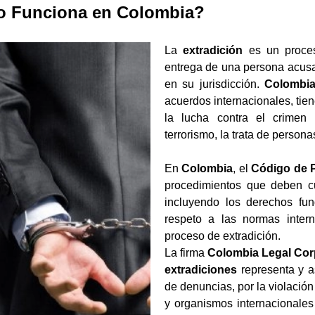
mo Funciona en Colombia?
La
extradición
es un proceso
entrega de una persona acusa
en su jurisdicción.
Colombi
acuerdos internacionales, tie
la lucha contra el crimen t
terrorismo, la trata de personas
En
Colombia
, el
Código de 
procedimientos que deben c
incluyendo los derechos fun
respeto a las normas inter
proceso de extradición.
La firma
Colombia Legal Cor
extradiciones
representa y a
de denuncias, por la violació
y organismos internacionale