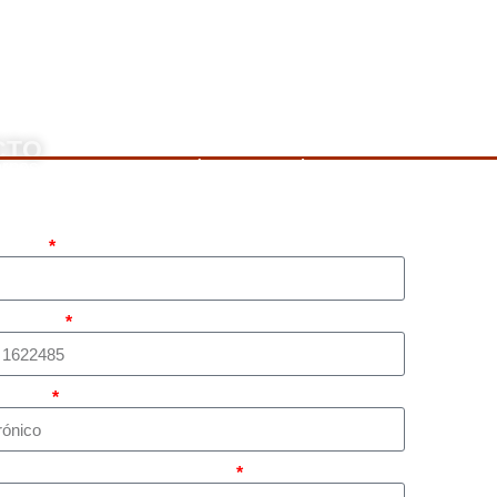
CTO
rnos, llame a nuestro número de teléfono mostrado arriba o 
pleto
atsapp)
rónico
sunto principal de su caso?