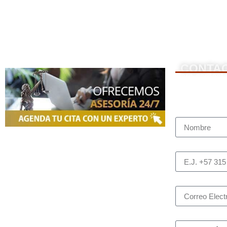
CONTA
NOSOTROS
Para contacta
Nombre Com
Somos una firma de
Abogados en
Bogotá
con un equipo altamente
Teléfono (wh
reconocido de especialistas en derecho
penal y otras áreas del derecho.
Brindamos asesoría legal integral,
Correo elect
defensa judicial y criminal, estrategias
personalizadas, y representación en
¿Cuál es el a
procesos nacionales e internacionales,