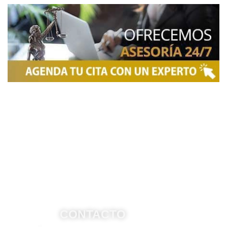
NOSOTROS
Somos una firma de
Abogados en Bogotá
con un
equipo altamente reconocido de especialistas en
derecho penal y otras áreas del derecho. Brindamos
asesoría legal integral, defensa judicial y criminal,
estrategias personalizadas, y representación en
procesos nacionales e internacionales, incluyendo
trámites de extradición. Nuestro compromiso es
ofrecer soluciones jurídicas efectivas y de alto nivel
para proteger sus derechos e intereses.
CONTACTO