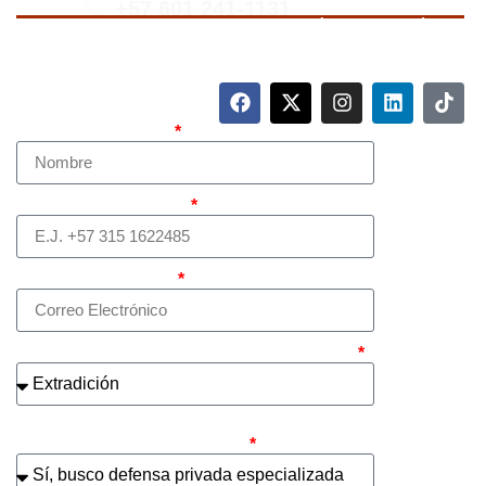
+57 601 241-1131
Para contactarnos, llame a nuestro número de teléfono
mostrado arriba o complete el siguiente formulario.
Nombre Completo
Teléfono (whatsapp)
Correo electrónico
¿Cuál es el asunto principal de su caso?
¿Busca contratar representación legal
privada para llevar el caso?