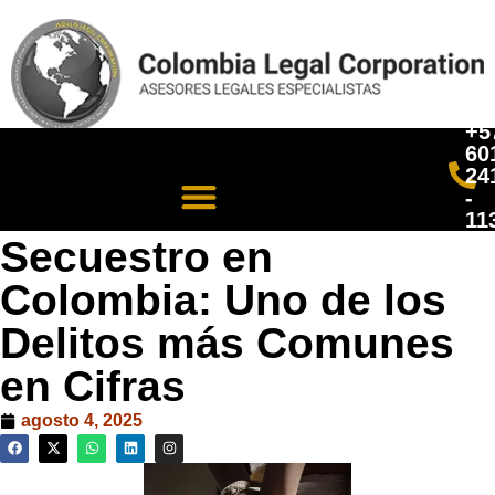
+5
60
24
-
11
Secuestro en
Colombia: Uno de los
Delitos más Comunes
en Cifras
agosto 4, 2025