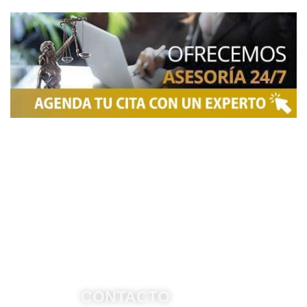
NOSOTROS
Somos una firma de
Abogados en Bogotá
con un
equipo altamente reconocido de especialistas en
derecho penal y otras áreas del derecho. Brindamos
asesoría legal integral, defensa judicial y criminal,
estrategias personalizadas, y representación en
procesos nacionales e internacionales, incluyendo
trámites de extradición. Nuestro compromiso es
ofrecer soluciones jurídicas efectivas y de alto nivel
para proteger sus derechos e intereses.
CONTACTO