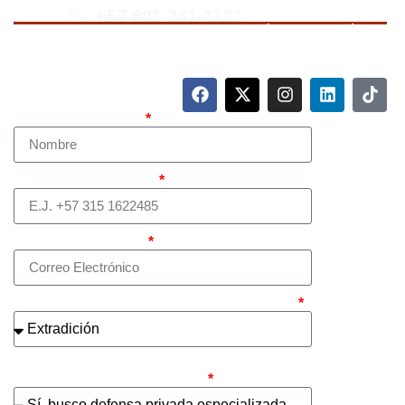
+57 601 241-1131
Para contactarnos, llame a nuestro número de teléfono
mostrado arriba o complete el siguiente formulario.
Nombre Completo
Teléfono (whatsapp)
Correo electrónico
¿Cuál es el asunto principal de su caso?
¿Busca contratar representación legal
privada para llevar el caso?