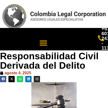
+5
60
24
-
11
Responsabilidad Civil
Derivada del Delito
agosto 4, 2025