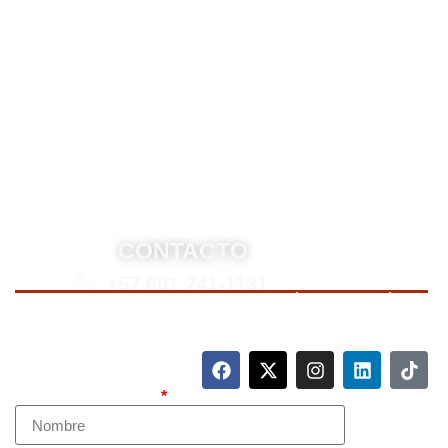
Somos una firma de
Abogados en Bogotá
con un
equipo altamente reconocido de especialistas en
derecho penal y otras áreas del derecho. Brindamos
asesoría legal integral, defensa judicial y criminal,
estrategias personalizadas, y representación en
procesos nacionales e internacionales, incluyendo
trámites de extradición. Nuestro compromiso es
ofrecer soluciones jurídicas efectivas y de alto nivel
para proteger sus derechos e intereses.
CONTACTO
+57 601 241-1131
Para contactarnos, llame a nuestro número de teléfono
mostrado arriba o complete el siguiente formulario.
Nombre Completo