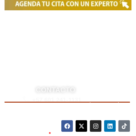
Somos una firma de
Abogados en Bogotá
con un
equipo altamente reconocido de especialistas en
derecho penal y otras áreas del derecho. Brindamos
asesoría legal integral, defensa judicial y criminal,
estrategias personalizadas, y representación en
procesos nacionales e internacionales, incluyendo
trámites de extradición. Nuestro compromiso es
ofrecer soluciones jurídicas efectivas y de alto nivel
para proteger sus derechos e intereses.
CONTACTO
+57 601 241-1131
Para contactarnos, llame a nuestro número de teléfono
mostrado arriba o complete el siguiente formulario.
Nombre Completo