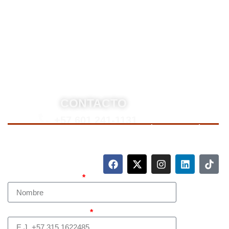
derecho penal y otras áreas del derecho. Brindamos
asesoría legal integral, defensa judicial y criminal,
estrategias personalizadas, y representación en
procesos nacionales e internacionales, incluyendo
trámites de extradición. Nuestro compromiso es
ofrecer soluciones jurídicas efectivas y de alto nivel
para proteger sus derechos e intereses.
CONTACTO
+57 601 241-1131
Para contactarnos, llame a nuestro número de teléfono
mostrado arriba o complete el siguiente formulario.
Nombre Completo
Teléfono (whatsapp)