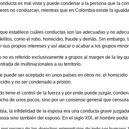
conducta es mal vista y puede condenar a la persona que la com
eres no conduzcan, mientras que en Colombia existe la iguald
ue establece cuáles conductas son las adecuadas y no adecu
elitos, como el robo, homicidio, fraude y demás. Sin embargo,
r sus propios intereses y así atacar o acabar a los grupos minor
o no es referido exclusivamente a grupos al margen de la ley 
trada de multinacionales a su territorio.
que puede ser aceptado en unos países en otros no. el homicidio
cidio y no ser condenado a prisión.
do tiene el control de la fuerza y por ende puede juzgar, conde
capricho de unos pocos, sino por un consenso general que censur
ia, la infidelidad de la esposa era una conducta grave juzgada 
esposa sino también del esposo. En el siglo XIX, el hombre podí
 por encima de los derechos primordiales de todo ser humano. 