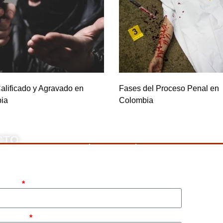
alificado y Agravado en
Fases del Proceso Penal en
ia
Colombia
CTO
rnos, llame a nuestro número de teléfono mostrado arriba o 
pleto
atsapp)