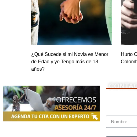
¿Qué Sucede si mi Novia es Menor
Hurto C
de Edad y yo Tengo más de 18
Colomb
años?
CONTA
NOSOTROS
Para contacta
Nombre Com
Somos una firma de
Abogados en
Bogotá
con un equipo altamente
Teléfono (wh