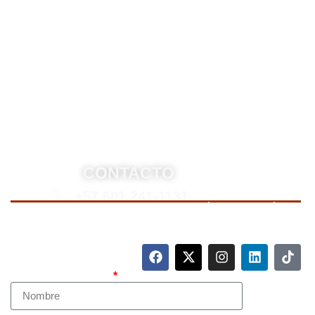
equipo altamente reconocido de especialistas en
derecho penal y otras áreas del derecho. Brindamos
asesoría legal integral, defensa judicial y criminal,
estrategias personalizadas, y representación en
procesos nacionales e internacionales, incluyendo
trámites de extradición. Nuestro compromiso es
ofrecer soluciones jurídicas efectivas y de alto nivel
para proteger sus derechos e intereses.
CONTACTO
+57 601 241-1131
Para contactarnos, llame a nuestro número de teléfono
mostrado arriba o complete el siguiente formulario.
Nombre Completo