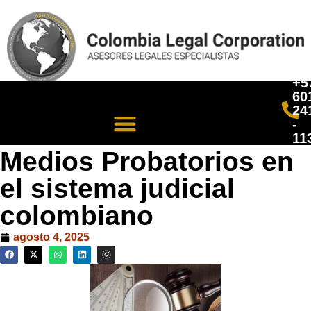
+5
60
24
-
11
Medios Probatorios en
el sistema judicial
colombiano
agosto 4, 2025