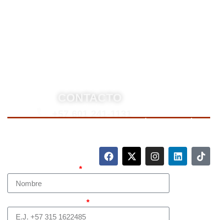
asesoría legal integral, defensa judicial y criminal,
estrategias personalizadas, y representación en
procesos nacionales e internacionales, incluyendo
trámites de extradición. Nuestro compromiso es
ofrecer soluciones jurídicas efectivas y de alto nivel
para proteger sus derechos e intereses.
CONTACTO
+57 601 241-1131
Para contactarnos, llame a nuestro número de teléfono
mostrado arriba o complete el siguiente formulario.
Nombre Completo
Teléfono (whatsapp)