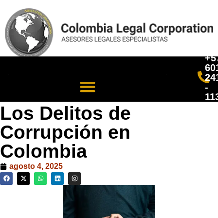
+5
60
24
-
11
Los Delitos de
Corrupción en
Colombia
agosto 4, 2025