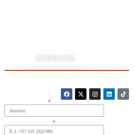
asesoría legal integral, defensa judicial y criminal,
estrategias personalizadas, y representación en
procesos nacionales e internacionales, incluyendo
trámites de extradición. Nuestro compromiso es
ofrecer soluciones jurídicas efectivas y de alto nivel
para proteger sus derechos e intereses.
CONTACTO
+57 601 241-1131
Para contactarnos, llame a nuestro número de teléfono
mostrado arriba o complete el siguiente formulario.
Nombre Completo
Teléfono (whatsapp)