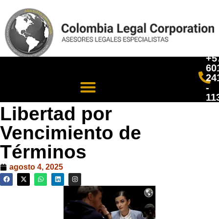
+5
60
24
-
11
Libertad por
Vencimiento de
Términos
agosto 4, 2025