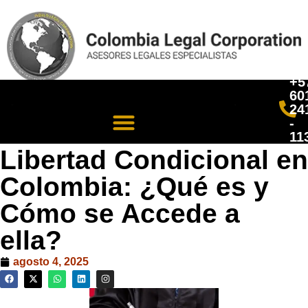
+5
60
24
-
11
Libertad Condicional en
Colombia: ¿Qué es y
Cómo se Accede a
ella?
agosto 4, 2025