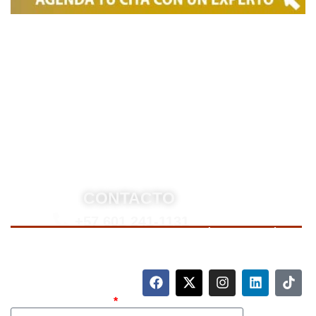
Somos una firma de
Abogados en Bogotá
con un
equipo altamente reconocido de especialistas en
derecho penal y otras áreas del derecho. Brindamos
asesoría legal integral, defensa judicial y criminal,
estrategias personalizadas, y representación en
procesos nacionales e internacionales, incluyendo
trámites de extradición. Nuestro compromiso es
ofrecer soluciones jurídicas efectivas y de alto nivel
para proteger sus derechos e intereses.
CONTACTO
+57 601 241-1131
Para contactarnos, llame a nuestro número de teléfono
mostrado arriba o complete el siguiente formulario.
Nombre Completo