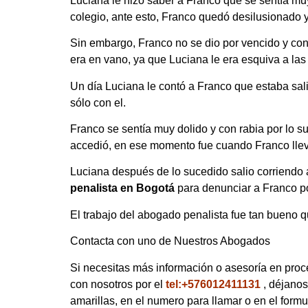
Luciana le hizo saber a Franco que se sentía muy
colegio, ante esto, Franco quedó desilusionado y
Sin embargo, Franco no se dio por vencido y con
era en vano, ya que Luciana le era esquiva a la
Un día Luciana le contó a Franco que estaba sal
sólo con el.
Franco se sentía muy dolido y con rabia por lo su
accedió, en ese momento fue cuando Franco lleva
Luciana después de lo sucedido salio corriendo 
penalista en Bogotá
para denunciar a Franco po
El trabajo del abogado penalista fue tan bueno q
Contacta con uno de Nuestros Abogados
Si necesitas más información o asesoría en proc
con nosotros por el
tel:+576012411131
, déjano
amarillas, en el numero para llamar o en el formu