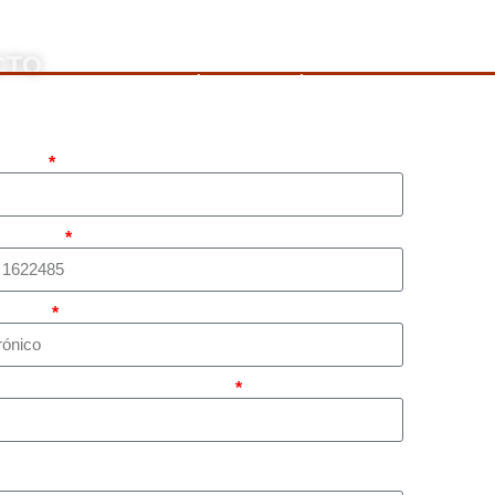
CTO
rnos, llame a nuestro número de teléfono mostrado arriba o 
pleto
atsapp)
rónico
sunto principal de su caso?
tar representación legal privada para llevar el