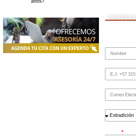
años?
CONTA
NOSOTROS
Para contacta
Nombre Com
Somos una firma de
Abogados en
Bogotá
con un equipo altamente
Teléfono (wh
reconocido de especialistas en derecho
penal y otras áreas del derecho.
Brindamos asesoría legal integral,
Correo elect
defensa judicial y criminal, estrategias
personalizadas, y representación en
¿Cuál es el a
procesos nacionales e internacionales,
incluyendo trámites de extradición.
Nuestro compromiso es ofrecer
¿Busca contra
soluciones jurídicas efectivas y de alto
caso?