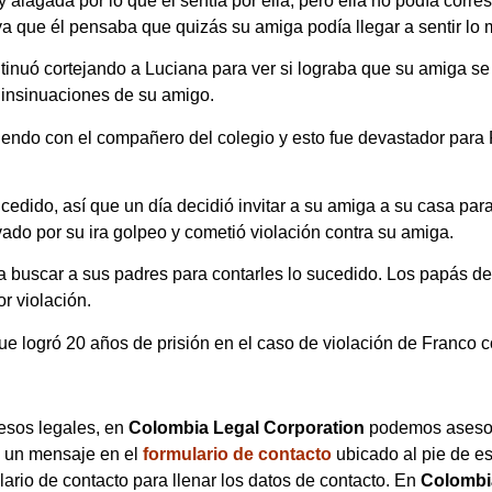
 alagada por lo que él sentía por ella, pero ella no podía cor
a que él pensaba que quizás su amiga podía llegar a sentir lo 
tinuó cortejando a Luciana para ver si lograba que su amiga se
s insinuaciones de su amigo.
iendo con el compañero del colegio y esto fue devastador para
cedido, así que un día decidió invitar a su amiga a su casa par
do por su ira golpeo y cometió violación contra su amiga.
a buscar a sus padres para contarles lo sucedido. Los papás d
r violación.
ue logró 20 años de prisión en el caso de violación de Franco c
esos legales, en
Colombia Legal Corporation
podemos asesora
s un mensaje en el
formulario de contacto
ubicado al pie de es
lario de contacto para llenar los datos de contacto. En
Colombi