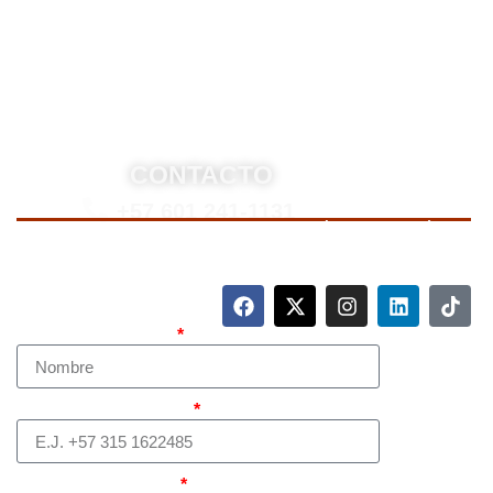
estrategias personalizadas, y representación en
procesos nacionales e internacionales, incluyendo
trámites de extradición. Nuestro compromiso es
ofrecer soluciones jurídicas efectivas y de alto nivel
para proteger sus derechos e intereses.
CONTACTO
+57 601 241-1131
Para contactarnos, llame a nuestro número de teléfono
mostrado arriba o complete el siguiente formulario.
Nombre Completo
Teléfono (whatsapp)
Correo electrónico