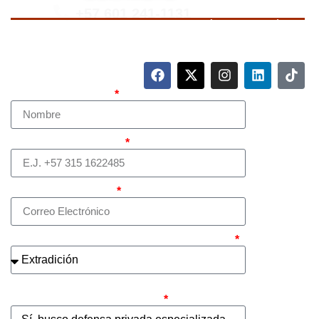
+57 601 241-1131
Para contactarnos, llame a nuestro número de teléfono
mostrado arriba o complete el siguiente formulario.
Nombre Completo
Teléfono (whatsapp)
Correo electrónico
¿Cuál es el asunto principal de su caso?
¿Busca contratar representación legal
privada para llevar el caso?