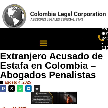
+5
60
24
-
11
Extranjero Acusado de
Estafa en Colombia –
Abogados Penalistas
agosto 4, 2025