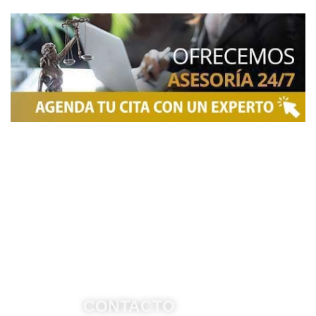
NOSOTROS
Somos una firma de
Abogados en Bogotá
con un
equipo altamente reconocido de especialistas en
derecho penal y otras áreas del derecho. Brindamos
asesoría legal integral, defensa judicial y criminal,
estrategias personalizadas, y representación en
procesos nacionales e internacionales, incluyendo
trámites de extradición. Nuestro compromiso es
ofrecer soluciones jurídicas efectivas y de alto nivel
para proteger sus derechos e intereses.
CONTACTO