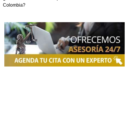
Colombia?
NOSOTROS
Somos una firma de
Abogados en Bogotá
con un
equipo altamente reconocido de especialistas en
derecho penal y otras áreas del derecho. Brindamos
asesoría legal integral, defensa judicial y criminal,
estrategias personalizadas, y representación en
procesos nacionales e internacionales, incluyendo
trámites de extradición. Nuestro compromiso es
ofrecer soluciones jurídicas efectivas y de alto nivel
para proteger sus derechos e intereses.