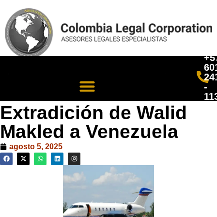
+5
60
24
-
11
Extradición de Walid
Makled a Venezuela
agosto 5, 2025