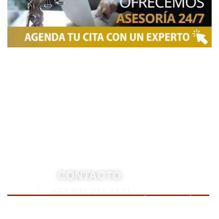
Somos una firma de
Abogados en Bogotá
con un
equipo altamente reconocido de especialistas en
derecho penal y otras áreas del derecho. Brindamos
asesoría legal integral, defensa judicial y criminal,
estrategias personalizadas, y representación en
procesos nacionales e internacionales, incluyendo
trámites de extradición. Nuestro compromiso es
ofrecer soluciones jurídicas efectivas y de alto nivel
para proteger sus derechos e intereses.
CONTACTO
+57 601 241-1131
Para contactarnos, llame a nuestro número de teléfono
mostrado arriba o complete el siguiente formulario.