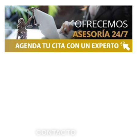
NOSOTROS
Somos una firma de
Abogados en Bogotá
con un
equipo altamente reconocido de especialistas en
derecho penal y otras áreas del derecho. Brindamos
asesoría legal integral, defensa judicial y criminal,
estrategias personalizadas, y representación en
procesos nacionales e internacionales, incluyendo
trámites de extradición. Nuestro compromiso es
ofrecer soluciones jurídicas efectivas y de alto nivel
para proteger sus derechos e intereses.
CONTACTO