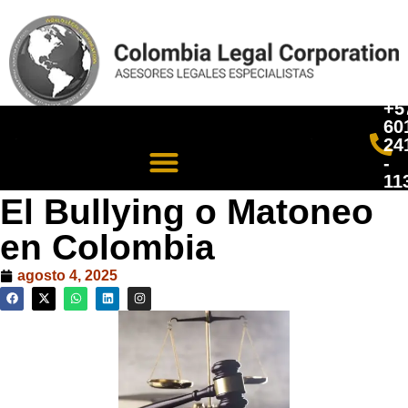
+5
60
24
-
11
El Bullying o Matoneo
en Colombia
agosto 4, 2025