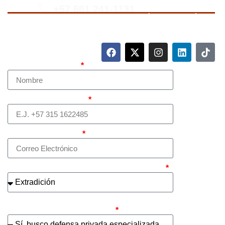
+57 601 241-1131
Para contactarnos, llame a nuestro número de teléfono
mostrado arriba o complete el siguiente formulario.
Nombre Completo
Teléfono (whatsapp)
Correo electrónico
¿Cuál es el asunto principal de su caso?
¿Busca contratar representación legal
privada para llevar el caso?