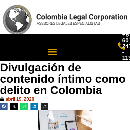
+5
60
24
-
11
Divulgación de
contenido íntimo como
delito en Colombia
abril 19, 2026