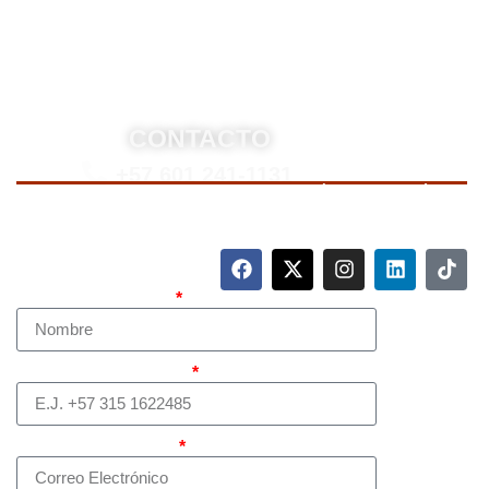
trámites de extradición. Nuestro compromiso es
ofrecer soluciones jurídicas efectivas y de alto nivel
para proteger sus derechos e intereses.
CONTACTO
+57 601 241-1131
Para contactarnos, llame a nuestro número de teléfono
mostrado arriba o complete el siguiente formulario.
Nombre Completo
Teléfono (whatsapp)
Correo electrónico