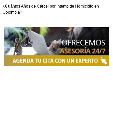
¿Cuántos Años de Cárcel por Intento de Homicidio en
Colombia?
NOSOTROS
Somos una firma de
Abogados en Bogotá
con un
equipo altamente reconocido de especialistas en
derecho penal y otras áreas del derecho. Brindamos
asesoría legal integral, defensa judicial y criminal,
estrategias personalizadas, y representación en
procesos nacionales e internacionales, incluyendo
trámites de extradición. Nuestro compromiso es
ofrecer soluciones jurídicas efectivas y de alto nivel