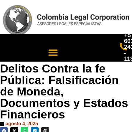
+5
60
24
-
11
Delitos Contra la fe
Pública: Falsificación
de Moneda,
Documentos y Estados
Financieros
agosto 4, 2025