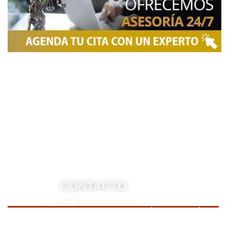
Somos una firma de
Abogados en Bogotá
con un
equipo altamente reconocido de especialistas en
derecho penal y otras áreas del derecho. Brindamos
asesoría legal integral, defensa judicial y criminal,
estrategias personalizadas, y representación en
procesos nacionales e internacionales, incluyendo
trámites de extradición. Nuestro compromiso es
ofrecer soluciones jurídicas efectivas y de alto nivel
para proteger sus derechos e intereses.
CONTACTO
+57 601 241-1131
Para contactarnos, llame a nuestro número de teléfono
mostrado arriba o complete el siguiente formulario.