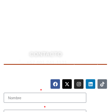
derecho penal y otras áreas del derecho. Brindamos
asesoría legal integral, defensa judicial y criminal,
estrategias personalizadas, y representación en
procesos nacionales e internacionales, incluyendo
trámites de extradición. Nuestro compromiso es
ofrecer soluciones jurídicas efectivas y de alto nivel
para proteger sus derechos e intereses.
CONTACTO
+57 601 241-1131
Para contactarnos, llame a nuestro número de teléfono
mostrado arriba o complete el siguiente formulario.
Nombre Completo
Teléfono (whatsapp)