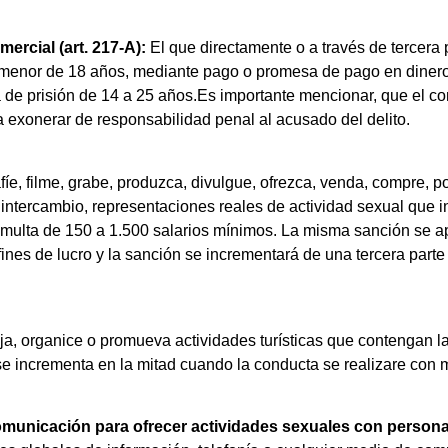
rcial (art. 217-A):
El que directamente o a través de tercera 
menor de 18 años, mediante pago o promesa de pago en dinero, 
na de prisión de 14 a 25 años.Es importante mencionar, que el c
a exonerar de responsabilidad penal al acusado del delito.
fíe, filme, grabe, produzca, divulgue, ofrezca, venda, compre, p
 intercambio, representaciones reales de actividad sexual que
y multa de 150 a 1.500 salarios mínimos. La misma sanción se apl
 fines de lucro y la sanción se incrementará de una tercera part
ija, organice o promueva actividades turísticas que contengan l
 se incrementa en la mitad cuando la conducta se realizare con
 comunicación para ofrecer actividades sexuales con persona