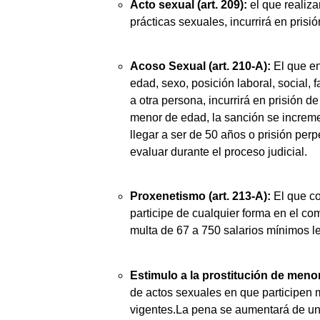
Acto sexual (art. 209):
el que realiza
prácticas sexuales, incurrirá en prisi
Acoso Sexual (art. 210-A):
El que en
edad, sexo, posición laboral, social,
a otra persona, incurrirá en prisión d
menor de edad, la sanción se incremen
llegar a ser de 50 años o prisión pe
evaluar durante el proceso judicial.
Proxenetismo (art. 213-A):
El que co
participe de cualquier forma en el co
multa de 67 a 750 salarios mínimos l
Estimulo a la prostitución de menore
de actos sexuales en que participen 
vigentes.La pena se aumentará de una 