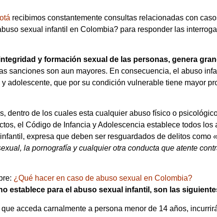
gotá
recibimos constantemente consultas relacionadas con casos
abuso sexual infantil en Colombia? para responder las interroga
d, integridad y formación sexual de las personas, genera gr
las sanciones son aun mayores. En consecuencia, el abuso infa
a y adolescente, que por su condición vulnerable tiene mayor pr
os, dentro de los cuales esta cualquier abuso físico o psicológic
fectos, el Código de Infancia y Adolescencia establece todos los
 infantil, expresa que deben ser resguardados de delitos como
«
sexual, la pornografía y cualquier otra conducta que atente contr
bre:
¿Qué hacer en caso de abuso sexual en Colombia?
establece para el abuso sexual infantil, son las siguiente
 que acceda carnalmente a persona menor de 14 años, incurrirá