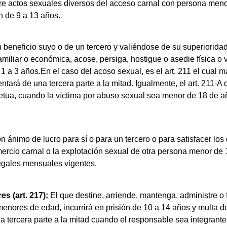
re actos sexuales diversos del acceso carnal con persona meno
ón de 9 a 13 años.
 beneficio suyo o de un tercero y valiéndose de su superioridad
 familiar o económica, acose, persiga, hostigue o asedie física 
e 1 a 3 años.En el caso del acoso sexual, es el art. 211 el cual m
tará de una tercera parte a la mitad. Igualmente, el art. 211-A 
rpetua, cuando la víctima por abuso sexual sea menor de 18 de 
n ánimo de lucro para sí o para un tercero o para satisfacer los 
mercio carnal o la explotación sexual de otra persona menor de 1
egales mensuales vigentes.
s (art. 217):
El que destine, arriende, mantenga, administre o 
menores de edad, incurrirá en prisión de 10 a 14 años y multa 
tercera parte a la mitad cuando el responsable sea integrante d