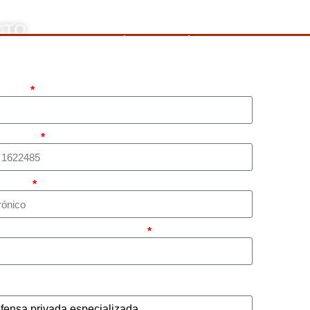
CTO
rnos, llame a nuestro número de teléfono mostrado arriba o 
pleto
atsapp)
rónico
sunto principal de su caso?
tar representación legal privada para llevar el