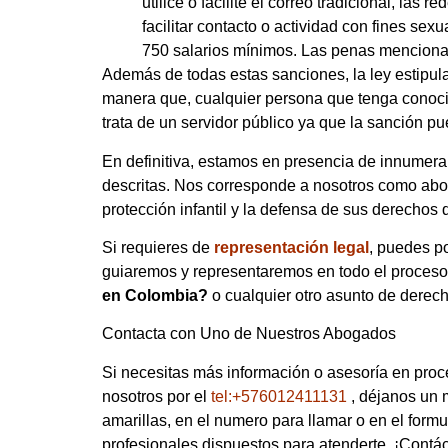
utilice o facilite el correo tradicional, las
facilitar contacto o actividad con fines s
750 salarios mínimos. Las penas menciona
Además de todas estas sanciones, la ley estipu
manera que, cualquier persona que tenga conocim
trata de un servidor público ya que la sanción pu
En definitiva, estamos en presencia de innumerab
descritas. Nos corresponde a nosotros como aboga
protección infantil y la defensa de sus derechos 
Si requieres de
representación legal
, puedes p
guiaremos y representaremos en todo el proceso
en Colombia?
o cualquier otro asunto de derech
Contacta con Uno de Nuestros Abogados
Si necesitas más información o asesoría en pro
nosotros por el
tel:+576012411131
, déjanos un
amarillas, en el numero para llamar o en el form
profesionales dispuestos para atenderte. ¡Contá