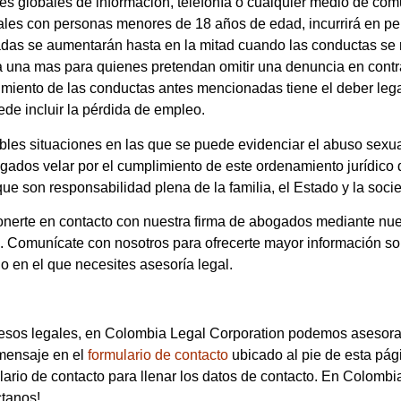
 redes globales de información, telefonía o cualquier medio de comu
exuales con personas menores de 18 años de edad, incurrirá en p
das se aumentarán hasta en la mitad cuando las conductas se 
la una mas para quienes pretendan omitir una denuncia en cont
iento de las conductas antes mencionadas tiene el deber legal
ede incluir la pérdida de empleo.
les situaciones en las que se puede evidenciar el abuso sexual 
dos velar por el cumplimiento de este ordenamiento jurídico qu
que son responsabilidad plena de la familia, el Estado y la soci
onerte en contacto con nuestra firma de abogados mediante nue
. Comunícate con nosotros para ofrecerte mayor información s
o en el que necesites asesoría legal.
cesos legales, en Colombia Legal Corporation podemos asesora
 mensaje en el
formulario de contacto
ubicado al pie de esta pági
ulario de contacto para llenar los datos de contacto. En Colomb
ctanos!