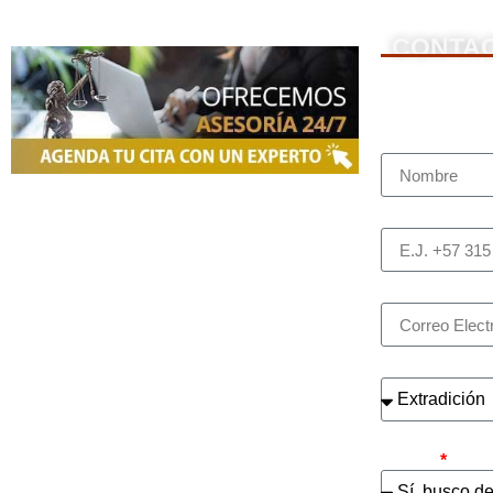
CONTA
NOSOTROS
Para contacta
Nombre Com
Somos una firma de
Abogados en
Bogotá
con un equipo altamente
Teléfono (wh
reconocido de especialistas en derecho
penal y otras áreas del derecho.
Brindamos asesoría legal integral,
Correo elect
defensa judicial y criminal, estrategias
personalizadas, y representación en
¿Cuál es el a
procesos nacionales e internacionales,
incluyendo trámites de extradición.
Nuestro compromiso es ofrecer
¿Busca contra
soluciones jurídicas efectivas y de alto
caso?
nivel para proteger sus derechos e