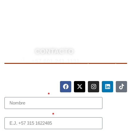
estrategias personalizadas, y representación en
procesos nacionales e internacionales, incluyendo
trámites de extradición. Nuestro compromiso es
ofrecer soluciones jurídicas efectivas y de alto nivel
para proteger sus derechos e intereses.
CONTACTO
+57 601 241-1131
Para contactarnos, llame a nuestro número de teléfono
mostrado arriba o complete el siguiente formulario.
Nombre Completo
Teléfono (whatsapp)