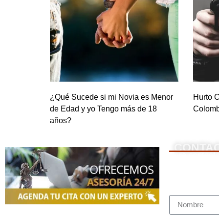
¿Qué Sucede si mi Novia es Menor
Hurto C
de Edad y yo Tengo más de 18
Colomb
años?
CONTA
NOSOTROS
Para contacta
Nombre Com
Somos una firma de
Abogados en