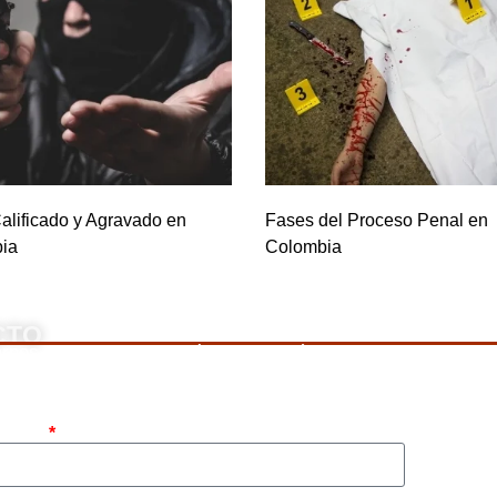
alificado y Agravado en
Fases del Proceso Penal en
ia
Colombia
CTO
rnos, llame a nuestro número de teléfono mostrado arriba o 
pleto