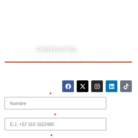
estrategias personalizadas, y representación en
procesos nacionales e internacionales, incluyendo
trámites de extradición. Nuestro compromiso es
ofrecer soluciones jurídicas efectivas y de alto nivel
para proteger sus derechos e intereses.
CONTACTO
+57 601 241-1131
Para contactarnos, llame a nuestro número de teléfono
mostrado arriba o complete el siguiente formulario.
Nombre Completo
Teléfono (whatsapp)
Correo electrónico