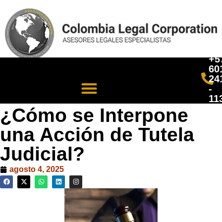
+5
60
24
-
11
¿Cómo se Interpone
una Acción de Tutela
Judicial?
agosto 4, 2025