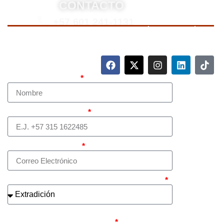
CONTACTO
+57 601 241-1131
Para contactarnos, llame a nuestro número de teléfono
mostrado arriba o complete el siguiente formulario.
Nombre Completo
Teléfono (whatsapp)
Correo electrónico
¿Cuál es el asunto principal de su caso?
¿Busca contratar representación legal
privada para llevar el caso?