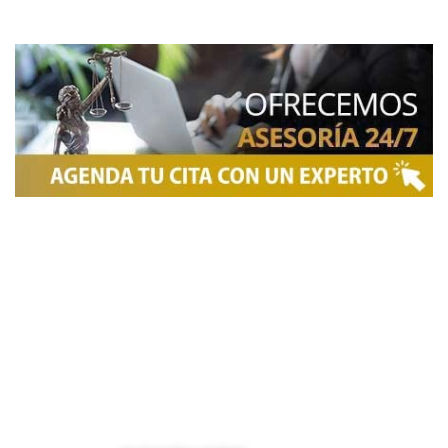
NOSOTROS
Somos una firma de
Abogados en Bogotá
con un
equipo altamente reconocido de especialistas en
derecho penal y otras áreas del derecho. Brindamos
asesoría legal integral, defensa judicial y criminal,
estrategias personalizadas, y representación en
procesos nacionales e internacionales, incluyendo
trámites de extradición. Nuestro compromiso es
ofrecer soluciones jurídicas efectivas y de alto nivel
para proteger sus derechos e intereses.