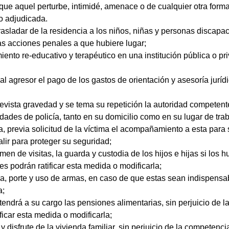
que aquel perturbe, intimidé, amenace o de cualquier otra forma
do adjudicada.
trasladar de la residencia a los niños, niñas y personas discap
 las acciones penales a que hubiere lugar;
iento re-educativo y terapéutico en una institución pública o pr
al agresor el pago de los gastos de orientación y asesoría juríd
revista gravedad y se tema su repetición la autoridad competen
idades de policía, tanto en su domicilio como en su lugar de traba
a, previa solicitud de la víctima el acompañamiento a esta para 
alir para proteger su seguridad;
men de visitas, la guarda y custodia de los hijos e hijas si los 
nes podrán ratificar esta medida o modificarla;
, porte y uso de armas, en caso de que estas sean indispensable
a;
endrá a su cargo las pensiones alimentarias, sin perjuicio de l
ficar esta medida o modificarla;
y disfrute de la vivienda familiar, sin perjuicio de la competenc