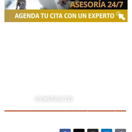
Somos una firma de
Abogados en Bogotá
con un
equipo altamente reconocido de especialistas en
derecho penal y otras áreas del derecho. Brindamos
asesoría legal integral, defensa judicial y criminal,
estrategias personalizadas, y representación en
procesos nacionales e internacionales, incluyendo
trámites de extradición. Nuestro compromiso es
ofrecer soluciones jurídicas efectivas y de alto nivel
para proteger sus derechos e intereses.
CONTACTO
+57 601 241-1131
Para contactarnos, llame a nuestro número de teléfono
mostrado arriba o complete el siguiente formulario.