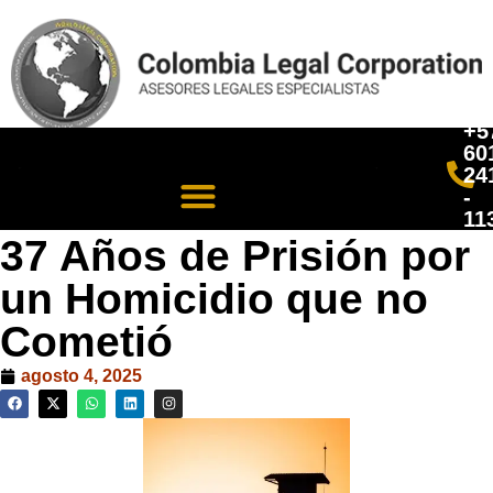
+5
60
24
-
11
37 Años de Prisión por
un Homicidio que no
Cometió
agosto 4, 2025