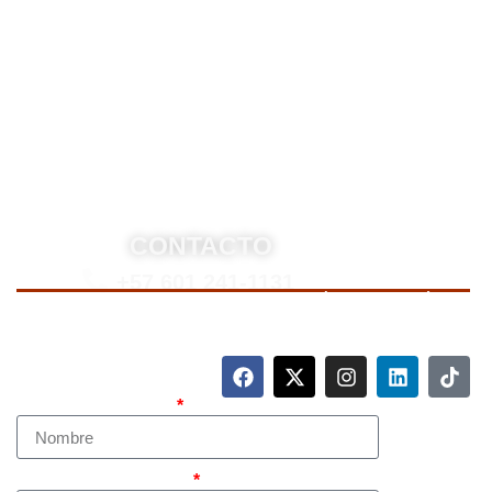
derecho penal y otras áreas del derecho. Brindamos
asesoría legal integral, defensa judicial y criminal,
estrategias personalizadas, y representación en
procesos nacionales e internacionales, incluyendo
trámites de extradición. Nuestro compromiso es
ofrecer soluciones jurídicas efectivas y de alto nivel
para proteger sus derechos e intereses.
CONTACTO
+57 601 241-1131
Para contactarnos, llame a nuestro número de teléfono
mostrado arriba o complete el siguiente formulario.
Nombre Completo
Teléfono (whatsapp)