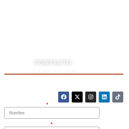
derecho penal y otras áreas del derecho. Brindamos
asesoría legal integral, defensa judicial y criminal,
estrategias personalizadas, y representación en
procesos nacionales e internacionales, incluyendo
trámites de extradición. Nuestro compromiso es
ofrecer soluciones jurídicas efectivas y de alto nivel
para proteger sus derechos e intereses.
CONTACTO
+57 601 241-1131
Para contactarnos, llame a nuestro número de teléfono
mostrado arriba o complete el siguiente formulario.
Nombre Completo
Teléfono (whatsapp)