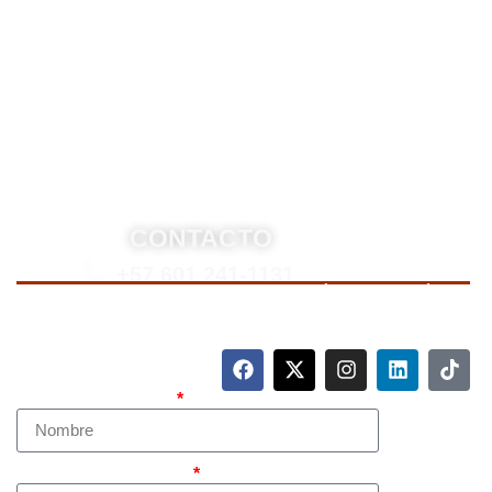
derecho penal y otras áreas del derecho. Brindamos
asesoría legal integral, defensa judicial y criminal,
estrategias personalizadas, y representación en
procesos nacionales e internacionales, incluyendo
trámites de extradición. Nuestro compromiso es
ofrecer soluciones jurídicas efectivas y de alto nivel
para proteger sus derechos e intereses.
CONTACTO
+57 601 241-1131
Para contactarnos, llame a nuestro número de teléfono
mostrado arriba o complete el siguiente formulario.
Nombre Completo
Teléfono (whatsapp)