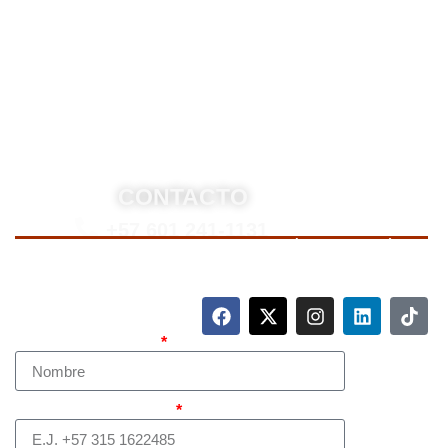
asesoría legal integral, defensa judicial y criminal,
estrategias personalizadas, y representación en
procesos nacionales e internacionales, incluyendo
trámites de extradición. Nuestro compromiso es
ofrecer soluciones jurídicas efectivas y de alto nivel
para proteger sus derechos e intereses.
CONTACTO
+57 601 241-1131
Para contactarnos, llame a nuestro número de teléfono
mostrado arriba o complete el siguiente formulario.
Nombre Completo
Teléfono (whatsapp)