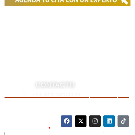
Somos una firma de
Abogados en Bogotá
con un
equipo altamente reconocido de especialistas en
derecho penal y otras áreas del derecho. Brindamos
asesoría legal integral, defensa judicial y criminal,
estrategias personalizadas, y representación en
procesos nacionales e internacionales, incluyendo
trámites de extradición. Nuestro compromiso es
ofrecer soluciones jurídicas efectivas y de alto nivel
para proteger sus derechos e intereses.
CONTACTO
+57 601 241-1131
Para contactarnos, llame a nuestro número de teléfono
mostrado arriba o complete el siguiente formulario.
Nombre Completo