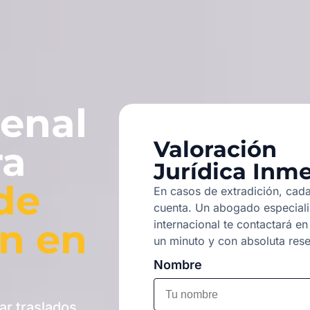
enal
Valoración
ra
Jurídica Inm
de
En casos de extradición, cad
cuenta. Un abogado especialist
ón en
internacional te contactará e
un minuto y con absoluta rese
Nombre
ar traslados