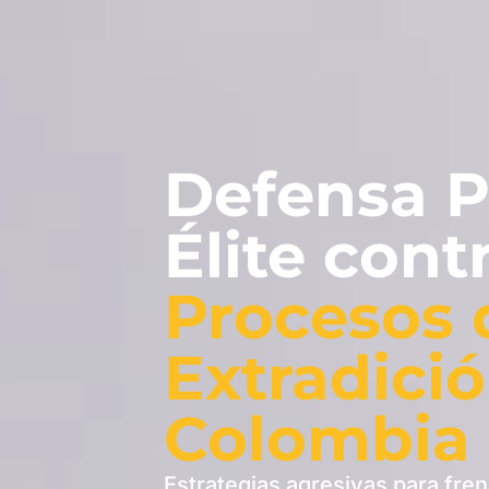
Defensa P
Élite cont
Procesos 
Extradici
Colombia
Estrategias agresivas para fren