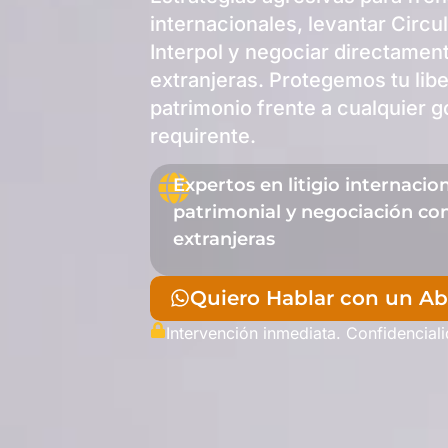
internacionales, levantar Circu
Interpol y negociar directamen
extranjeras. Protegemos tu libe
patrimonio frente a cualquier 
requirente.
Expertos en litigio internacio
patrimonial y negociación con
extranjeras
Quiero Hablar con un A
Intervención inmediata. Confidencial