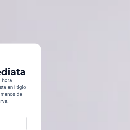
ediata
a hora
a en litigio
n menos de
rva.