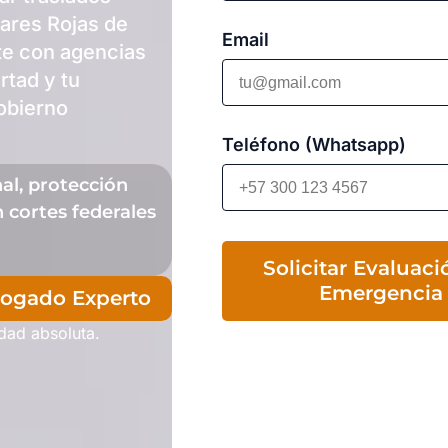
lares Rojas de
Email
te con agencias
rtad y tu
gobierno
Teléfono (Whatsapp)
nal, protección
 cortes federales
Solicitar Evaluaci
Emergencia
bogado Experto
idad absoluta.